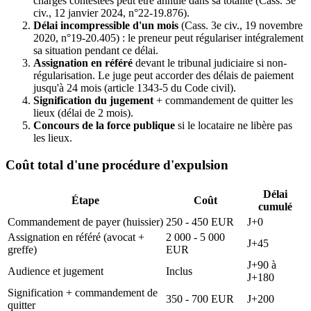
charges contestées peut être annulé dans sa totalité (Cass. 3e
civ., 12 janvier 2024, n°22-19.876).
Délai incompressible d'un mois
(Cass. 3e civ., 19 novembre
2020, n°19-20.405) : le preneur peut régulariser intégralement
sa situation pendant ce délai.
Assignation en référé
devant le tribunal judiciaire si non-
régularisation. Le juge peut accorder des délais de paiement
jusqu'à 24 mois (article 1343-5 du Code civil).
Signification du jugement
+ commandement de quitter les
lieux (délai de 2 mois).
Concours de la force publique
si le locataire ne libère pas
les lieux.
Coût total d'une procédure d'expulsion
Délai
Étape
Coût
cumulé
Commandement de payer (huissier)
250 - 450 EUR
J+0
Assignation en référé (avocat +
2 000 - 5 000
J+45
greffe)
EUR
J+90 à
Audience et jugement
Inclus
J+180
Signification + commandement de
350 - 700 EUR
J+200
quitter