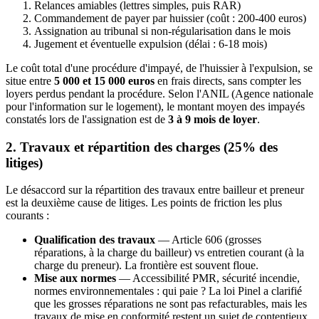
Relances amiables (lettres simples, puis RAR)
Commandement de payer par huissier (coût : 200-400 euros)
Assignation au tribunal si non-régularisation dans le mois
Jugement et éventuelle expulsion (délai : 6-18 mois)
Le coût total d'une procédure d'impayé, de l'huissier à l'expulsion, se
situe entre
5 000 et 15 000 euros
en frais directs, sans compter les
loyers perdus pendant la procédure. Selon l'ANIL (Agence nationale
pour l'information sur le logement), le montant moyen des impayés
constatés lors de l'assignation est de
3 à 9 mois de loyer
.
2. Travaux et répartition des charges (25% des
litiges)
Le désaccord sur la répartition des travaux entre bailleur et preneur
est la deuxième cause de litiges. Les points de friction les plus
courants :
Qualification des travaux
— Article 606 (grosses
réparations, à la charge du bailleur) vs entretien courant (à la
charge du preneur). La frontière est souvent floue.
Mise aux normes
— Accessibilité PMR, sécurité incendie,
normes environnementales : qui paie ? La loi Pinel a clarifié
que les grosses réparations ne sont pas refacturables, mais les
travaux de mise en conformité restent un sujet de contentieux.