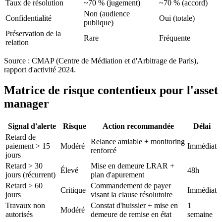
Taux de résolution
~70 % (jugement)
~70 % (accord)
Non (audience
Confidentialité
Oui (totale)
publique)
Préservation de la
Rare
Fréquente
relation
Source : CMAP (Centre de Médiation et d'Arbitrage de Paris),
rapport d'activité 2024.
Matrice de risque contentieux pour l'asset
manager
Signal d'alerte
Risque
Action recommandée
Délai
Retard de
Relance amiable + monitoring
paiement > 15
Modéré
Immédiat
renforcé
jours
Retard > 30
Mise en demeure LRAR +
Élevé
48h
jours (récurrent)
plan d'apurement
Retard > 60
Commandement de payer
Critique
Immédiat
jours
visant la clause résolutoire
Travaux non
Constat d'huissier + mise en
1
Modéré
autorisés
demeure de remise en état
semaine