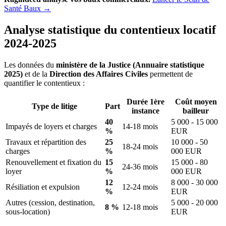
Santé Baux →
Analyse statistique du contentieux locatif
2024-2025
Les données du
ministère de la Justice (Annuaire statistique
2025)
et de la
Direction des Affaires Civiles
permettent de
quantifier le contentieux :
Durée 1ère
Coût moyen
Type de litige
Part
instance
bailleur
40
5 000 - 15 000
Impayés de loyers et charges
14-18 mois
%
EUR
Travaux et répartition des
25
10 000 - 50
18-24 mois
charges
%
000 EUR
Renouvellement et fixation du
15
15 000 - 80
24-36 mois
loyer
%
000 EUR
12
8 000 - 30 000
Résiliation et expulsion
12-24 mois
%
EUR
Autres (cession, destination,
5 000 - 20 000
8 %
12-18 mois
sous-location)
EUR