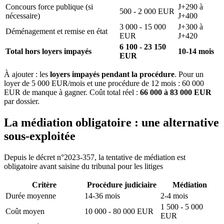
Concours force publique (si
J+290 à
500 - 2 000 EUR
nécessaire)
J+400
3 000 - 15 000
J+300 à
Déménagement et remise en état
EUR
J+420
6 100 - 23 150
Total hors loyers impayés
10-14 mois
EUR
À ajouter : les
loyers impayés pendant la procédure
. Pour un
loyer de 5 000 EUR/mois et une procédure de 12 mois : 60 000
EUR de manque à gagner. Coût total réel :
66 000 à 83 000 EUR
par dossier.
La médiation obligatoire : une alternative
sous-exploitée
Depuis le décret n°2023-357, la tentative de médiation est
obligatoire avant saisine du tribunal pour les litiges
Critère
Procédure judiciaire
Médiation
Durée moyenne
14-36 mois
2-4 mois
1 500 - 5 000
Coût moyen
10 000 - 80 000 EUR
EUR