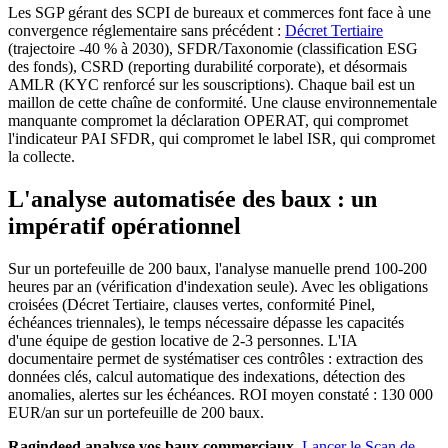
Les SGP gérant des SCPI de bureaux et commerces font face à une
convergence réglementaire sans précédent :
Décret Tertiaire
(trajectoire -40 % à 2030), SFDR/Taxonomie (classification ESG
des fonds), CSRD (reporting durabilité corporate), et désormais
AMLR (KYC renforcé sur les souscriptions). Chaque bail est un
maillon de cette chaîne de conformité. Une clause environnementale
manquante compromet la déclaration OPERAT, qui compromet
l'indicateur PAI SFDR, qui compromet le label ISR, qui compromet
la collecte.
L'analyse automatisée des baux : un
impératif opérationnel
Sur un portefeuille de 200 baux, l'analyse manuelle prend 100-200
heures par an (vérification d'indexation seule). Avec les obligations
croisées (Décret Tertiaire, clauses vertes, conformité Pinel,
échéances triennales), le temps nécessaire dépasse les capacités
d'une équipe de gestion locative de 2-3 personnes. L'IA
documentaire permet de systématiser ces contrôles : extraction des
données clés, calcul automatique des indexations, détection des
anomalies, alertes sur les échéances. ROI moyen constaté : 130 000
EUR/an sur un portefeuille de 200 baux.
Ragindeed analyse vos baux commerciaux.
Lancer le Scan de