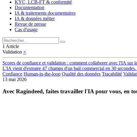
KYC, LCB-FT & conformité
Documentation
IA & traitements documentaires
IA & données métier
Revue de presse
Cas d'usage
1 Article
Validation
×
Scores de confiance et validation : comment collaborer avec l'IA sur l
L'IA vient d'extraire 47 champs d'un bail commercial en 30 secondes. 
Confiance
Human-in-the-loop
Qualité des données
Traçabilité
Validat
13 mai 2026
Avec Ragindeed, faites travailler l'IA pour vous, en tou