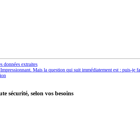
es données extraites
Impressionnant. Mais la question qui suit immédiatement est : puis-je f
ion
te sécurité, selon vos besoins